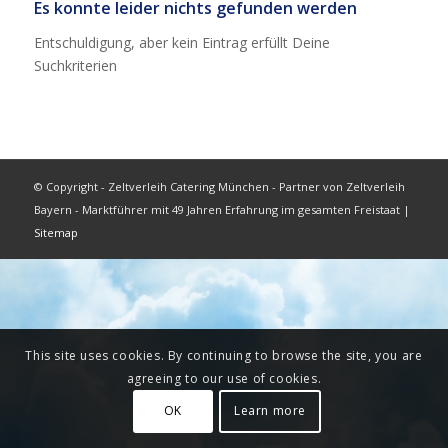
Es konnte leider nichts gefunden werden
Entschuldigung, aber kein Eintrag erfüllt Deine
Suchkriterien
© Copyright - Zeltverleih Catering München - Partner von Zeltverleih
Bayern - Marktführer mit 49 Jahren Erfahrung im gesamten Freistaat |
Sitemap
This site uses cookies. By continuing to browse the site, you are
agreeing to our use of cookies.
OK
Learn more